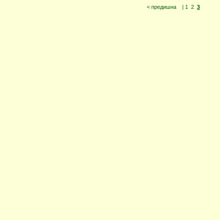
< предишна
|
1
2
3