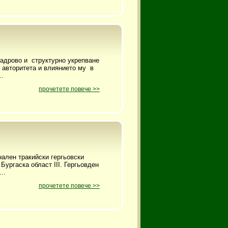
дрово и структурно укрепване
е авторитета и влиянието му в
.
прочетете повече >>
онален тракийски гергьовски
Бургаска област III. Гергьовден
..
прочетете повече >>