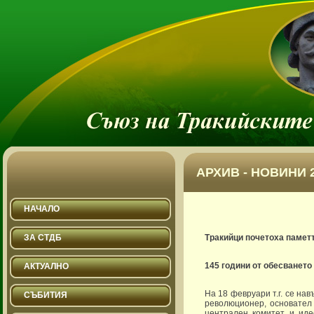
АРХИВ - НОВИНИ 2
НАЧАЛО
ЗА СТДБ
Тракийци почетоха памет
145 години от обесването
АКТУАЛНО
На 18 февруари т.г. се на
СЪБИТИЯ
революционер, основател
централен комитет и иде