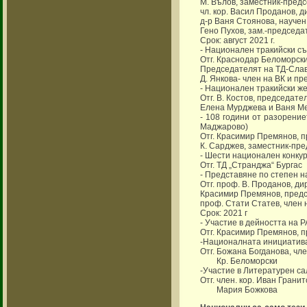
М. Вълов, заместник-пред
чл. кор. Васил Проданов, 
д-р Ваня Стоянова, научен
Гено Пухов, зам.-председа
Срок: август 2021 г.
- Национален тракийски съб
Отг. Краснодар Беломорск
Председателят на ТД-Сла
Д. Янкова- член на ВК и п
- Национален тракийски же
Отг. В. Костов, председат
Елена Мурджева и Ваня М
- 108 години от разорени
Маджарово)
Отг. Красимир Премянов, 
К. Сарджев, заместник-пр
- Шести национален конкурс
Отг. ТД „Странджа“ Бургас
- Представяне по степен н
Отг. проф. В. Проданов, д
Красимир Премянов, пред
проф. Стати Статев, член
Срок: 2021 г
- Участие в дейността на Р
Отг. Красимир Премянов, 
-Националната инициатива
Отг. Божана Богданова, чл
Кр. Беломорски
-Участие в Литературен са
Отг. член. кор. Иван Гранит
Мария Божкова