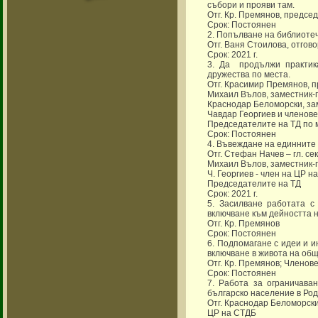
събори и прояви там.
Отг. Кр. Премянов, предсе
Срок: Постоянен
2. Попълване на библиотеч
Отг. Ваня Стоилова, отгов
Срок: 2021 г.
3. Да продължи практик
дружества по места.
Отг. Красимир Премянов, 
Михаил Вълов, заместник-
Краснодар Беломорски, за
Чавдар Георгиев и членов
Председателите на ТД по 
Срок: Постоянен
4. Въвеждане на единните 
Отг. Стефан Начев – гл. с
Михаил Вълов, заместник-
Ч. Георгиев - член на ЦР н
Председателите на ТД
Срок: 2021 г.
5. Засилване работата с
включване към дейността н
Отг. Кр. Премянов
Срок: Постоянен
6. Подпомагане с идеи и и
включване в живота на общ
Отг. Кр. Премянов; Членов
Срок: Постоянен
7. Работа за ограничава
българско население в Род
Отг. Краснодар Беломорск
ЦР на СТДБ