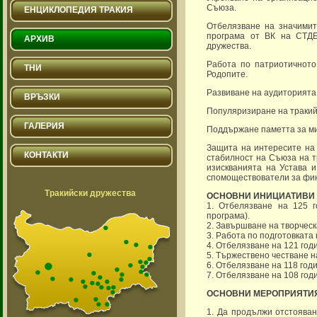
Съюза.
ЕНЦИКЛОПЕДИЯ ТРАКИЯ
Отбелязване на значимит
програма от ВК на СТДБ
АРХИВ
дружества.
Работа по патриотичното
ТНИ
Родопите.
Развиване на аудиторията 
ВРЪЗКИ
Популяризиране на тракийс
ГАЛЕРИЯ
Поддържане паметта за ми
Защита на интересите на 
КОНТАКТИ
стабилност на Съюза на т
изискванията на Устава и
спомоществователи за фин
Тракийски дружества
ОСНОВНИ ИНИЦИАТИВИ 
1. Отбелязване на 125 г
програма).
2. Завършване на творческ
3. Работа по подготовката 
4. Отбелязване на 121 год
5. Тържествено честване н
6. Отбелязване на 118 го
7. Отбелязване на 108 год
ОСНОВНИ МЕРОПРИЯТИ
1. Да продължи отстояван