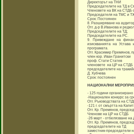
Директорът на ТНИ
Председателите на ТД в См
Членовете на ВК на СТДБ 
Председателя на ТМС и 
Срок: Постоянен
8. Разширяване на аудитор
Отг. д-р В.Иванова и редко
Председателите на ТД;
Председателите на РС.
9. Привеждане на финан
изискванията на Устава 
програмата.
Отг. Красимир Премянов, 
член кор. Иван Гранитски
проф. Стати Статев
членовете на ЦР на СТДБ
председателите на тракий
Д. Хубчева
Срок: постоянен
НАЦИОНАЛНИ МЕРОПРИ
- 125 години организирано
-Национален конкурс за ср
Отг. Ръководствата на СТД
-121 г. от смъртта на Капи
Отг. Кр. Премянов, предсе
Членове на ЦР на СТДБ
-26 март - отбелязване на 
Отг. Кр. Премянов, предсе
председателите на ТД
заместник-председатели н