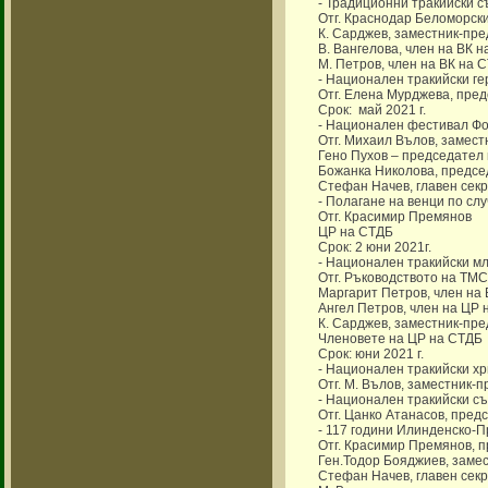
- Традиционни тракийски с
Отг. Краснодар Беломорск
К. Сарджев, заместник-пр
В. Вангелова, член на ВК 
М. Петров, член на ВК на 
- Национален тракийски ге
Отг. Елена Мурджева, пре
Срок: май 2021 г.
- Национален фестивал Фо
Отг. Михаил Вълов, замес
Гено Пухов – председател 
Божанка Николова, предсе
Стефан Начев, главен сек
- Полагане на венци по слу
Отг. Красимир Премянов
ЦР на СТДБ
Срок: 2 юни 2021г.
- Национален тракийски мл
Отг. Ръководството на ТМ
Маргарит Петров, член на
Ангел Петров, член на ЦР
К. Сарджев, заместник-пр
Членовете на ЦР на СТДБ
Срок: юни 2021 г.
- Национален тракийски хр
Отг. М. Вълов, заместник-
- Национален тракийски съ
Отг. Цанко Атанасов, пред
- 117 години Илинденско-П
Отг. Красимир Премянов, 
Ген.Тодор Бояджиев, заме
Стефан Начев, главен сек