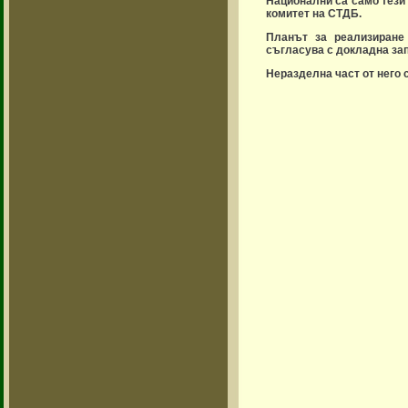
Национални са само тези
комитет на СТДБ.
Планът за реализиране 
съгласува с докладна за
Неразделна част от него 