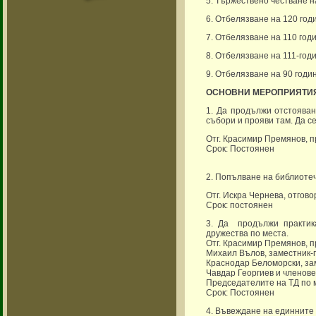
5. Тържествено честване н
6. Отбелязване на 120 го
7. Отбелязване на 110 год
8. Отбелязване на 111-год
9. Отбелязване на 90 годи
ОСНОВНИ МЕРОПРИЯТИ
1. Да продължи отстояван
събори и прояви там. Да с
Отг. Красимир Премянов, 
Срок: Постоянен
2. Попълване на библиотеч
Отг. Искра Чернева, отгов
Срок: постоянен
3. Да продължи практик
дружества по места.
Отг. Красимир Премянов, 
Михаил Вълов, заместник-
Краснодар Беломорски, за
Чавдар Георгиев и членов
Председателите на ТД по 
Срок: Постоянен
4. Въвеждане на единните 