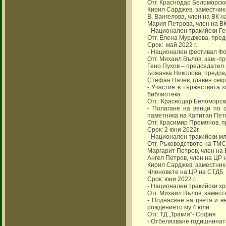
Отг. Краснодар Беломорск
Кирил Сарджев, заместник
В. Вангелова, член на ВК 
Мария Петрова, член на В
- Национален тракийски Ге
Отг. Елена Мурджева, пре
Срок: май 2022 г.
- Национален фестивал Фо
Отг. Михаил Вълов, зам.-п
Гено Пухов – председател 
Божанка Николова, предсе
Стефан Начев, главен сек
- Участие в тържествата 
библиотека
Отг.: Краснодар Беломорск
- Полагане на венци по 
паметника на Капитан Пет
Отг. Красимир Премянов, 
Срок: 2 юни 2022г.
- Национален тракийски мл
Отг. Ръководството на ТМ
Маргарит Петров, член на
Ангел Петров, член на ЦР
Кирил Сарджев, заместник
Членовете на ЦР на СТДБ
Срок: юни 2022 г.
- Национален тракийски хр
Отг. Михаил Вълов, замес
- Поднасяне на цветя и 
рождението му 4 юли
Отг: ТД „Тракия“- София
- Отбелязване годишнинат