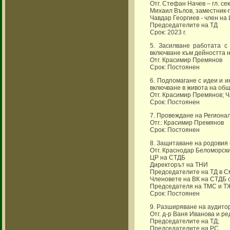
Отг. Стефан Начев – гл. с
Михаил Вълов, заместник-
Чавдар Георгиев - член на
Председателите на ТД
Срок: 2023 г.
5. Засилване работата с
включване към дейността н
Отг. Красимир Премянов
Срок: Постоянен
6. Подпомагане с идеи и и
включване в живота на общ
Отг. Красимир Премянов; 
Срок: Постоянен
7. Провеждане на Регионал
Отг.: Красимир Премянов
Срок: Постоянен
8. Защитаване на родовия
Отг. Краснодар Беломорск
ЦР на СТДБ
Директорът на ТНИ
Председателите на ТД в См
Членовете на ВК на СТДБ 
Председателя на ТМС и 
Срок: Постоянен
9. Разширяване на аудитор
Отг. д-р Ваня Иванова и р
Председателите на ТД;
Председателите на РС.