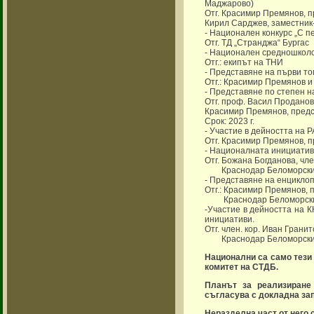
Маджарово)
Отг. Красимир Премянов, 
Кирил Сарджев, заместник
- Национален конкурс „С пе
Отг. ТД „Странджа“ Бургас
- Национален средношколск
Отг.: екипът на ТНИ
- Представяне на първи то
Отг.: Красимир Премянов и
- Представяне по степен н
Отг. проф. Васил Проданов
Красимир Премянов, пред
Срок: 2023 г.
- Участие в дейността на Р
Отг. Красимир Премянов, 
- Националната инициатив
Отг. Божана Богданова, чл
Краснодар Беломорск
- Представяне на енциклоп
Отг.: Красимир Премянов,
Краснодар Беломорски, 
-Участие в дейността на К
инициативи.
Отг. член. кор. Иван Гранит
Краснодар Беломорск
Национални са само тези
комитет на СТДБ.
Планът за реализиране 
съгласува с докладна за
Неразделна част от него 