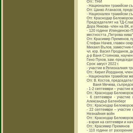
Отг.: ТНИ
- Национален тракийски съ
Отг. Цанко Атанасов, пред
- Национален тракийски съб
Отг. Краснодар Беломорск
Председателят на ТД-Сла
Дора Янкова- член на ВК, 
- 120 години Илинденско-
местността „Петрова нива“
Отг. Красимир Премянов, 
Стефан Начев, главен сек
Михаил Вълов, заместник-
чл. кор. Васил Проданов, 
д-р Ваня Стоянова, научен
Гено Пухов, зам.-председа
Срок: август 2022 г.
- участие в Регионалния тр
Отг.: Кирил Йорданов, чле
- Национален тракийски же
Отг. В. Костов, председат
Ваня Мечева, съпредсе
- 1-2 септември – участие
Отг.: Краснодар Беломорск
- 6 септември - участие
Александър Батенберг
Отг.: Краснодар Беломорс
- 22 септември – участие
Незнайния войн
Отг.: Краснодар Беломорс
- в края на септември и н
Отг.: Красимир Премянов
- 110 години от разорени