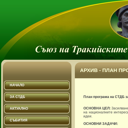
АРХИВ - ПЛАН ПРО
НАЧАЛО
ЗА СТДБ
План програма на СТДБ з
ОСНОВНА ЦЕЛ:
Засилване
АКТУАЛНО
на националните интереси
идеи.
СЪБИТИЯ
ОСНОВНИ ЗАДАЧИ: