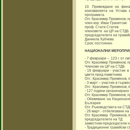
10. Привеждане на фина
изискванията на Устава 
програмата.
Отг. Красимир Премянов, 
член кор. Иван Гранитски
проф. Стати Статев
членовете на ЦР на СТДБ
председателите на тракий
Даниела Хубчева
Срок: постоянен
НАЦИОНАЛНИ МЕРОПРИ
- 7 февруари – 123 г. от с
Отг. Красимир Премянов, 
Членове на ЦР на СТДБ
- 19 февруари - участие 
цветя пред паметника
Отг.: Красимир Премянов,
- 3 март – участие в търже
Отг.: Красимир Премянов,
- 127 години организирано
Отг. Красимир Премянов, 
- Обявяване на Национале
България
Отг. Ръководствата на СТДБ
- 26 март - отбелязване на
Отг. Красимир Премянов, 
председателите на ТД
заместник-председатели н
- Традиционни тракийски с