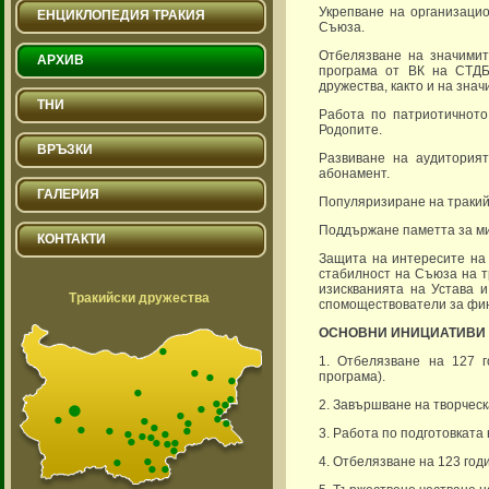
Укрепване на организацио
ЕНЦИКЛОПЕДИЯ ТРАКИЯ
Съюза.
Отбелязване на значимит
АРХИВ
програма от ВК на СТДБ
дружества, както и на зна
ТНИ
Работа по патриотичното
Родопите.
ВРЪЗКИ
Развиване на аудиторият
абонамент.
ГАЛЕРИЯ
Популяризиране на тракийс
Поддържане паметта за ми
КОНТАКТИ
Защита на интересите на 
стабилност на Съюза на т
изискванията на Устава и
Тракийски дружества
спомоществователи за фин
ОСНОВНИ ИНИЦИАТИВИ 
1. Отбелязване на 127 г
програма).
2. Завършване на творческ
3. Работа по подготовката 
4. Отбелязване на 123 год